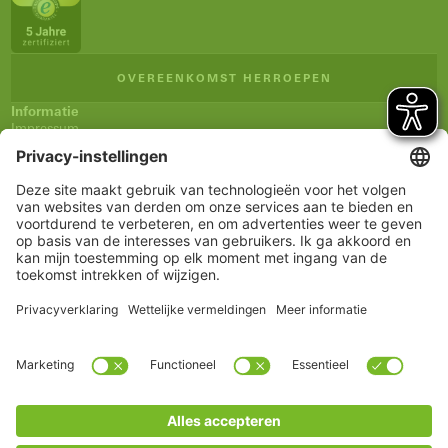
OVEREENKOMST HERROEPEN
Informatie
Impressum
Algemene verkoopsvoorwaarden (AVV)
Privacyverklaring
Verzending en betaling
Herroepingsrecht
Verklaring inzake toegankelijkheid
Nieuwsbrief
Service
Winkelmandje
Notitieblokje
Rekening
www.schueco.com
shop@schueco.com
onze merken
Alle merken
Schüco International KG
Categorieën