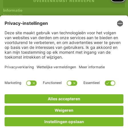
OVEREENKOMST HERROEPEN
Informatie
Impressum
Algemene verkoopsvoorwaarden (AVV)
Privacyverklaring
Verzending en betaling
Herroepingsrecht
Verklaring inzake toegankelijkheid
Nieuwsbrief
Service
Winkelmandje
Notitieblokje
Rekening
www.schueco.com
shop@schueco.com
onze merken
Alle merken
Schüco International KG
Categorieën
Reserveonderdelen
Grepen
Onderhoud
* Alle prijzen incl. BTW, excl. verzendkosten