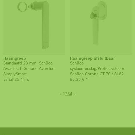
Raamgreep
Raamgreep afsluitbaar
Standaard 23 mm, Schüco
Schüco
AvanTec & Schüco AvanTec
systeembeslag/Profielsysteem
SimplySmart
Schüco Corona CT 70 / SI 82
vanaf 25,41 €
85,33 € *
1
2
3
4