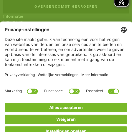
OVEREENKOMST HERROEPEN
Informatie
Impressum
Algemene verkoopsvoorwaarden (AVV)
Privacyverklaring
Verzending en betaling
Herroepingsrecht
Verklaring inzake toegankelijkheid
Nieuwsbrief
Service
Winkelmandje
Notitieblokje
Rekening
www.schueco.com
shop@schueco.com
onze merken
Alle merken
Schüco International KG
Categorieën
Reserveonderdelen
Grepen
Onderhoud