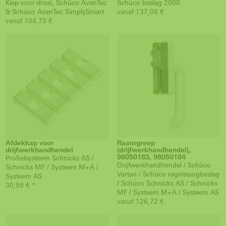
Kiep-voor-draai, Schüco AvanTec
Schüco beslag 2000
& Schüco AvanTec SimplySmart
vanaf 137,08 €
vanaf 104,73 €
Afdekkap voor
Raamgreep
drijfwerkhandhendel
(drijfwerkhandhendel),
98050183, 98050184
Profielsysteem Schnicks AS /
Drijfwerkhandhendel / Schüco
Schnicks MF / Systeem M+A /
Vartan / Schüco regelstangbeslag
Systeem AS
/ Schüco Schnicks AS / Schnicks
30,98 € *
MF / Systeem M+A / Systeem AS
vanaf 126,72 €