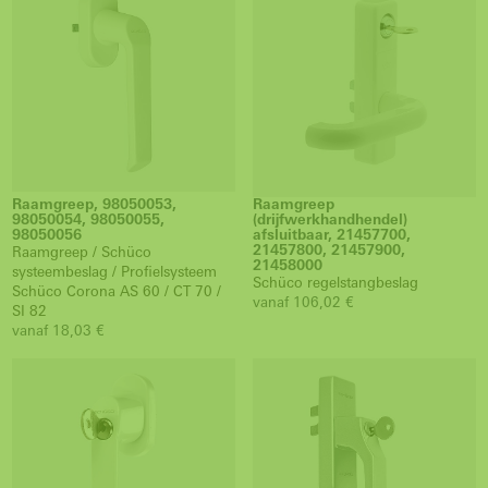
Raamgreep, 98050053,
Raamgreep
98050054, 98050055,
(drijfwerkhandhendel)
98050056
afsluitbaar, 21457700,
21457800, 21457900,
Raamgreep / Schüco
21458000
systeembeslag / Profielsysteem
Schüco regelstangbeslag
Schüco Corona AS 60 / CT 70 /
vanaf 106,02 €
SI 82
vanaf 18,03 €