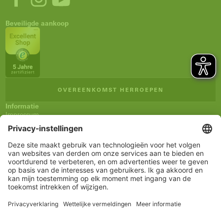
Beveiligde aankoop
OVEREENKOMST HERROEPEN
Informatie
Impressum
Algemene verkoopsvoorwaarden (AVV)
Privacyverklaring
Verzending en betaling
Herroepingsrecht
Verklaring inzake toegankelijkheid
Nieuwsbrief
Service
Winkelmandje
Notitieblokje
Rekening
www.schueco.com