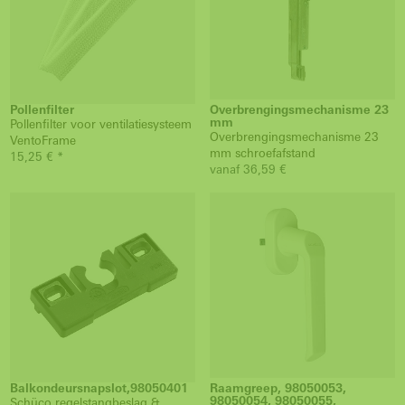
Pollenfilter
Overbrengingsmechanisme 23
mm
Pollenfilter voor ventilatiesysteem
Overbrengingsmechanisme 23
VentoFrame
mm schroefafstand
15,25 € *
vanaf 36,59 €
Balkondeursnapslot,98050401
Raamgreep, 98050053,
98050054, 98050055,
Schüco regelstangbeslag &