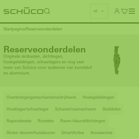
nl
Startpagina
Reserveonderdelen
Reserveonderdelen
Originele slotkasten, dichtingen,
hoekgeleidingen, schaarlagers en nog veel
meer van Schüco voor systemen van kunststof
en aluminium.
Overbrengingsmechanisme/drijfwerk
Hoekgeleidingen
Hoeklager/schaarlager
Scharen/raamscharen
Sluitdelen
Reparatiesets
Rozetten
Raam-/deurafdichtingen
Sloten deuren/huisdeuren
SmartActive
Accessoires