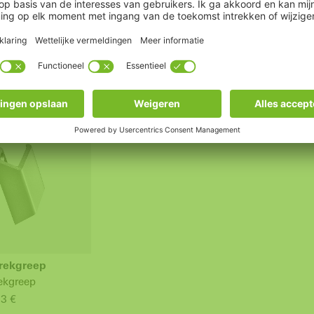
08 €
125,05 € *
buiten
Schüco
balkon
terrasd
vanaf 1
rekgreep
ekgreep
33 €