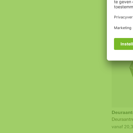
vanaf 66,
Deuraant
Deuraantr
vanaf 20,