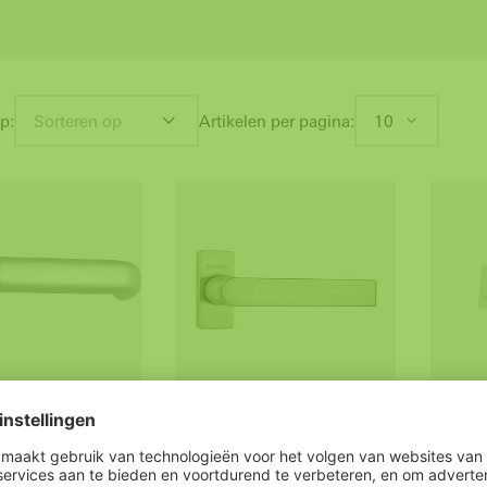
p:
Sorteren op
Artikelen per pagina:
10
in verstek,
Deurkruk recht (roestvrij
Schüco
210723, 210752
staal)
deurtr
handgr
n verstek
Deurkruk (recht)
handgr