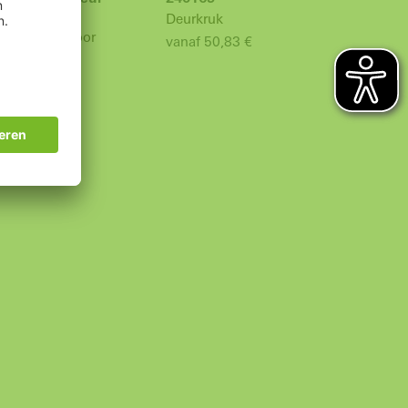
Deurkruk
 trekgreep voor
vanaf 50,83 €
deuren en
euren
6,75 €