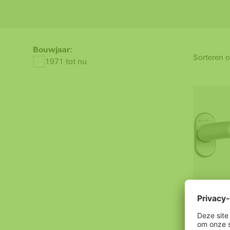
Bouwjaar:
Sorteren o
1971 tot nu
Deurkruk 
210709, 
Deurkruk i