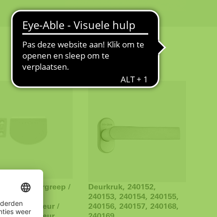
 balkondeurgreep /
Deurkruk, 240152,
ekgreep /
240153, 240154, 240155,
eep terrasdeur /
240156, 240157, 240168,
eep terrasdeur
240169