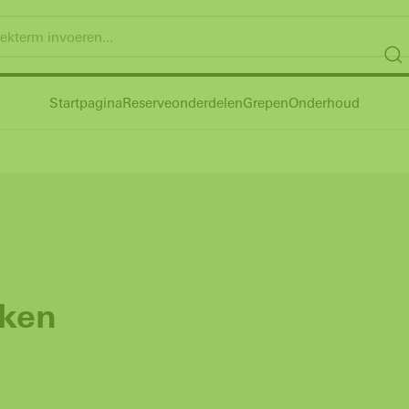
Startpagina
Reserveonderdelen
Grepen
Onderhoud
kken