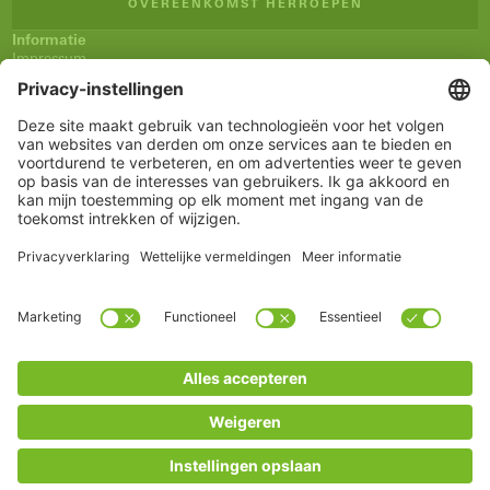
OVEREENKOMST HERROEPEN
Informatie
Impressum
Algemene verkoopsvoorwaarden (AVV)
Privacyverklaring
Verzending en betaling
Herroepingsrecht
Verklaring inzake toegankelijkheid
Nieuwsbrief
Service
Winkelmandje
Notitieblokje
Rekening
www.schueco.com
shop@schueco.com
onze merken
Alle merken
Schüco International KG
Categorieën
Reserveonderdelen
Grepen
Onderhoud
* Alle prijzen incl. BTW, excl. verzendkosten