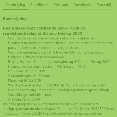
Beschrijving
Specificatie
Fabrikant
Downloads
Past erbij
Beschrijving
Raamgreep met vergrendelknop - Schüco
regelstangbeslag & Schüco Beslag 2000
Voor de bediening van draai-, draaikiep- en kiepbeslag
Blokkeert de bewegingsmogelijkheid van het beslag en geeft deze
pas vrij door te drukken op de vergrendelknop
Voor alle openingswijzen DIN links en DIN rechts toepasbaar
Origineel Schüco-reserveonderdeel
Beslagsysteem: Schüco regelstangbeslag & Schüco Beslag 2000
Raamprofielsysteem: Systeem AS, Systeem M+A
Bouwjaar: 1995 - 1999
Vierkantlengte: ca. 39 mm
Kleur: wit (RAL9016)
Werd ook met artikelnr. 234364 als "VE á 10 stuks" verkocht
Leveringsomvang: raamgreep (steekgreep) met vergrendelknop
Verpakkingseenheid: 1 stuk
Artikelnr. 23436600
Als deze greep nodig is voor het vervangen van beschikbare
steekgrepen van de uitvoeringen "Standaard" (bijv. art. 23423500) en
"afsluitbaar" (bijv. art. 25472500), moet ook de greeprozet (art.