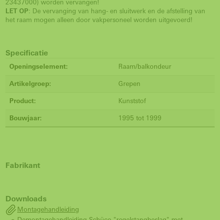
23437000) worden vervangen!
LET OP
: De vervanging van hang- en sluitwerk en de afstelling van
het raam mogen alleen door vakpersoneel worden uitgevoerd!
Specificatie
Openingselement:
Raam/balkondeur
Artikelgroep:
Grepen
Product:
Kunststof
Bouwjaar:
1995 tot 1999
Fabrikant
Downloads
Montagehandleiding
Demontagehandleiding Schüco "regelstangbeslag" met