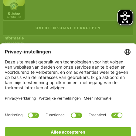
OVEREENKOMST HERROEPEN
Informatie
Impressum
Algemene verkoopsvoorwaarden (AVV)
Privacyverklaring
Verzending en betaling
Herroepingsrecht
Verklaring inzake toegankelijkheid
Nieuwsbrief
Service
Winkelmandje
Notitieblokje
Rekening
www.schueco.com
shop@schueco.com
onze merken
Alle merken
Schüco International KG