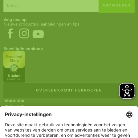
ABONNEREN
Volg ons op
Nieuwe producten, aanbiedingen en tips
Beveiligde aankoop
OVEREENKOMST HERROEPEN
Informatie
Impressum
Algemene verkoopsvoorwaarden (AVV)
Privacyverklaring
Verzending en betaling
Herroepingsrecht
Verklaring inzake toegankelijkheid