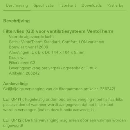
Beschrijving
Specificatie
Fabrikant
Downloads
Past erbij
Beschrijving
Filtervlies (G3) voor ventilatiesysteem VentoTherm
Voor de afgevoerde lucht
Serie : VentoTherm Standard, Comfort, LON-Varianten
Bouwjaar: vanaf 2008
Afmetingen (L x B x D): 144 x 104 x 5 mm
Kleur: wit
Filterklasse: G3
Leveringsomvang per verpakkingseenheid: 1 stuk
Artikelnr. 286242
Aanbeveling:
Gelijktijdige vervanging van de filterpatronen artikelnr. 286242!
LET OP (1):
Regelmatig onderhoud en vervanging moet halfjaarlijks
plaatsvinden of wanneer wordt aangegeven dat het filter moet
worden vervangen (indien deze functie aanwezig is).
LET OP (2):
De filtervervanging mag alleen door een vakman worden
uitgevoerd!