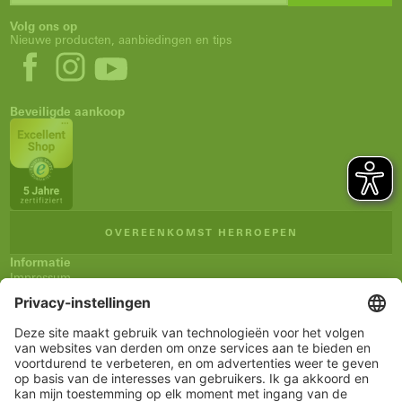
Volg ons op
Nieuwe producten, aanbiedingen en tips
Beveiligde aankoop
OVEREENKOMST HERROEPEN
Informatie
Impressum
Algemene verkoopsvoorwaarden (AVV)
Privacyverklaring
Verzending en betaling
Herroepingsrecht
Verklaring inzake toegankelijkheid
Nieuwsbrief
Service