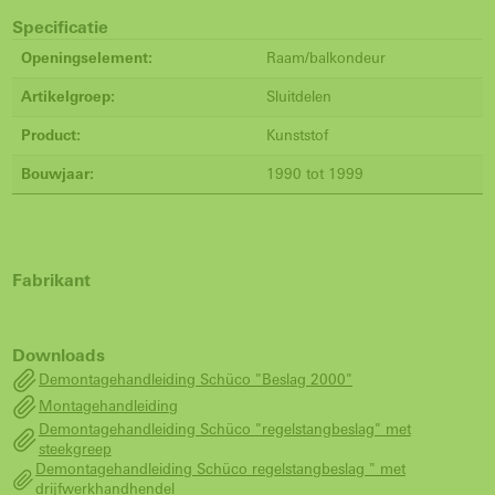
Specificatie
Openingselement:
Raam/balkondeur
Artikelgroep:
Sluitdelen
Product:
Kunststof
Bouwjaar:
1990 tot 1999
Fabrikant
Downloads
Demontagehandleiding Schüco "Beslag 2000"
Montagehandleiding
Demontagehandleiding Schüco "regelstangbeslag" met
steekgreep
Demontagehandleiding Schüco regelstangbeslag " met
drijfwerkhandhendel