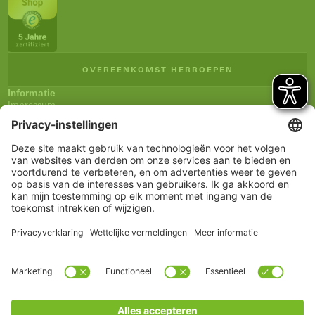
OVEREENKOMST HERROEPEN
Informatie
Impressum
Algemene verkoopsvoorwaarden (AVV)
Privacyverklaring
Verzending en betaling
Herroepingsrecht
Verklaring inzake toegankelijkheid
Nieuwsbrief
Service
Winkelmandje
Notitieblokje
Rekening
www.schueco.com
shop@schueco.com
onze merken
Alle merken
Schüco International KG