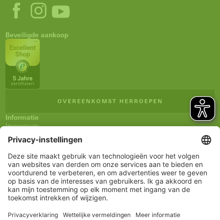
Beveiligde aankoop
OVEREENKOMST HERROEPEN
Informatie
Impressum
Algemene verkoopsvoorwaarden (AVV)
Privacyverklaring
Verzending en betaling
Herroepingsrecht
Verklaring inzake toegankelijkheid
Nieuwsbrief
Service
Winkelmandje
Notitieblokje
Rekening