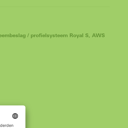
teembeslag / profielsysteem Royal S, AWS
chts