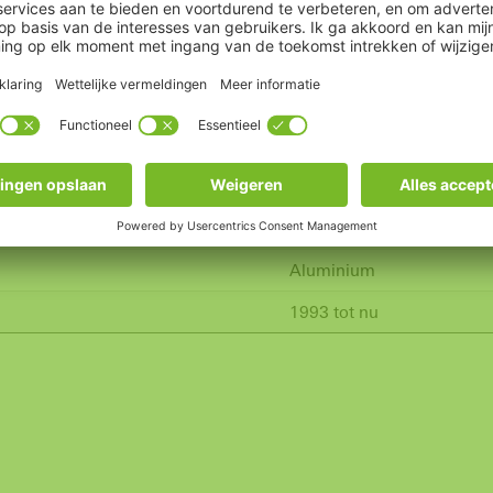
rvanging van de raamgreep moet ook het overbrengingsmechanis
door vakpersoneel worden uitgevoerd!
Raam/balkondeur
Grepen
Aluminium
1993 tot nu