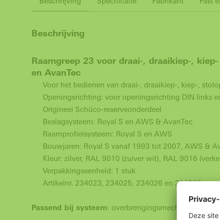
Beschrijving
Specificatie
Fabrikant
Past e
Beschrijving
Raamgreep 23 voor draai-, draaikiep-, kie
en AvanTec
Voor het bedienen van draai-, draaikiep-, kiep-, st
Openingsrichting: voor openingsrichting DIN links e
Origineel Schüco-reserveonderdeel
Beslagsysteem: Royal S en AWS & AvanTec
Raamprofielsysteem: Royal S en AWS
Bouwjaren: Royal S vanaf 1993 tot 2007, AWS & A
Kleur: zilver, RAL 9010 (zuiver wit), RAL 9016 (verkeer
Verpakkingseenheid: 1 stuk
Artikelnr. 234023, 234025, 234026 en 234028
Passend bij systeem
: overbrengingsmechanisme 23 mm