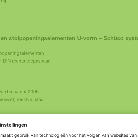
rbij
p- en stolpopeningselementen U-vorm – Schüco sys
olopopeningselementen
n DIN rechts toepasbaar
vanTec vanaf 2005
swit), roestvrij staal
 artikelnr. 243033 DIN links / 23 mm artikelnr. 243034 DIN re