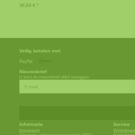
36,59 € *
Veilig betalen met
PayPal
Nieuwsbrief
U kunt de nieuwsbrief altijd opzeggen.
Informatie
Service
Impressum
Winkelman
Algemene verkoopsvoorwaarden (AVV)
Notitieblokj