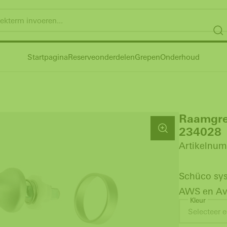
Startpagina
Reserveonderdelen
Grepen
Onderhoud
Raamgre
234028
Artikelnum
Schüco sys
AWS en Av
Kleur
Selecteer e