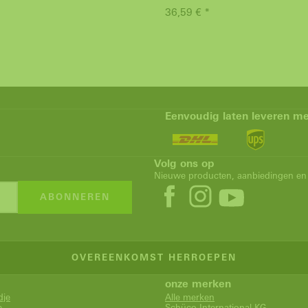
36,59 € *
Eenvoudig laten leveren me
Volg ons op
Nieuwe producten, aanbiedingen en 
ABONNEREN
OVEREENKOMST HERROEPEN
onze merken
dje
Alle merken
e
Schüco International KG