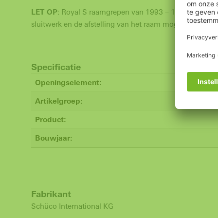
LET OP
: Royal S raamgrepen van 1993 – 1995: bij ve
sluitwerk en de afstelling van het raam mogen alleen 
Specificatie
Openingselement:
Artikelgroep:
Product:
Bouwjaar:
Fabrikant
Schüco International KG