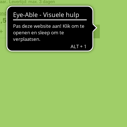
aar.. Levertijd: max. 3 dagen
zending
2,52
€
WINKELMANDJE