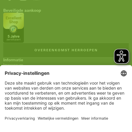
Beveiligde aankoop
OVEREENKOMST HERROEPEN
Informatie
Impressum
Algemene verkoopsvoorwaarden (AVV)
Privacyverklaring
Verzending en betaling
Herroepingsrecht
Verklaring inzake toegankelijkheid
Nieuwsbrief
Service
Winkelmandje
Notitieblokje
Rekening
www.schueco.com
shop@schueco.com