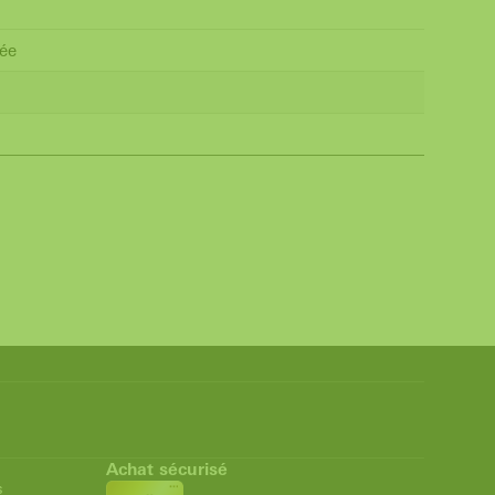
rée
Achat sécurisé
s