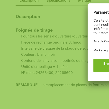
Description
Spécifications
Marque
Description
Poignée de tirage
Pour tous les sens d'ouverture (ouverture à gauche et
Pièce de rechange originale Schüco
Intervalle de vissage de la plaque de support : 20 m
Couleur : blanc, noir
Contenu de la livraison : poitnée de tirage de porte,
Unité d'emballage = 1 pièce
N° d'art. 24268400, 24268600
REMARQUE
: Le remplacement de pièces de ferrure et l