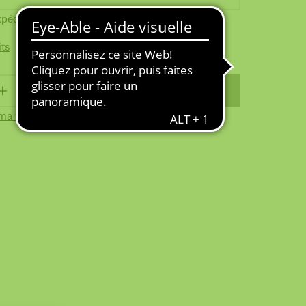
xpédié. Délai de livraison : max. 3 jours
its
PANIER
ma wishlist