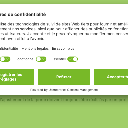
 à droite)
m
 plaque de support
'ajustement de la porte doivent toujours être réalisés par un prof