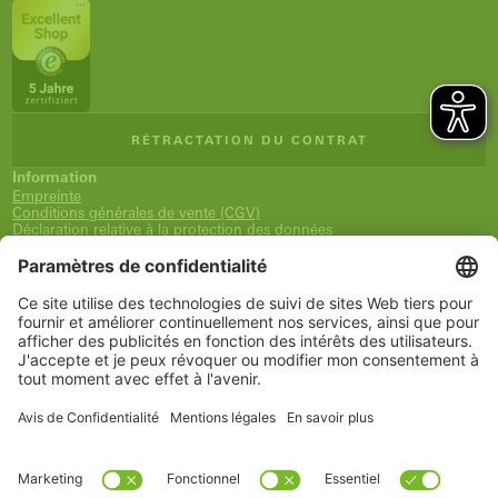
RÉTRACTATION DU CONTRAT
Information
Empreinte
Conditions générales de vente (CGV)
Déclaration relative à la protection des données
Expédition et paiement
Droit de rétractation
Déclaration d'accessibilité
Newsletter
Service
Panier
Liste de souhaits
Mon compte
www.schueco.com
shop@schueco.com
Nos