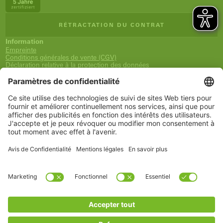
RÉTRACTATION DU CONTRAT
Information
Empreinte
Conditions générales de vente (CGV)
Déclaration relative à la protection des données
Expédition et paiement
Droit de rétractation
Déclaration d'accessibilité
Newsletter
Service
Panier
Liste de souhaits
Mon compte
www.schueco.com
shop@schueco.com
Nos
marques
Toutes les marques
Schüco International KG
Catégories