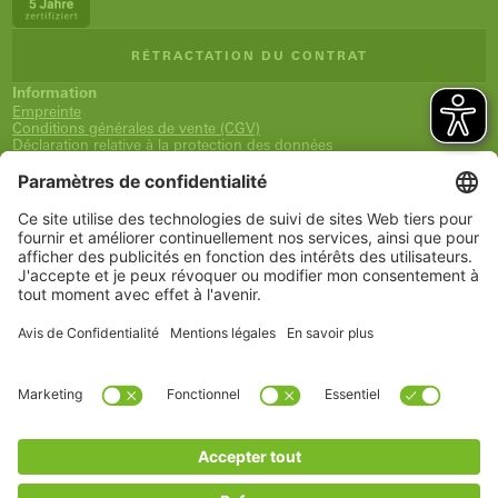
RÉTRACTATION DU CONTRAT
Information
Empreinte
Conditions générales de vente (CGV)
Déclaration relative à la protection des données
Expédition et paiement
Droit de rétractation
Déclaration d'accessibilité
Newsletter
Service
Panier
Liste de souhaits
Mon compte
www.schueco.com
shop@schueco.com
Nos
marques
Toutes les marques
Schüco International KG
Catégories