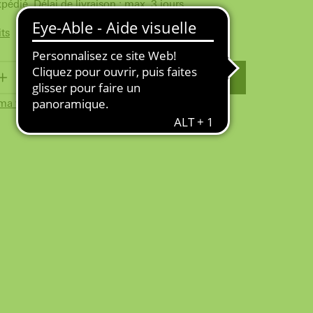
xpédié. Délai de livraison : max. 3 jours
its
PANIER
ma wishlist