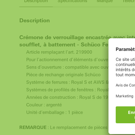
Description
Spécifications
Marque
Téléc
Description
Crémone de verrouillage encastrée avec inte
soufflet, à battement - Schüco Ferrure de
Article remplaçant l'art. 219900
Pour l'actionnement d’éléments d’ouverture à la franç
Sens d'ouverture : compatible avec ouverture à gauc
Pièce de rechange originale Schüco
Système de ferrures : Royal S et AWS & AvanTec
Systèmes de profilés de fenêtres : Royal S et AWS
Années de construction : Royal S de 1993 à 2007, 
Couleur : argenté
Unité d'emballage : 1 pièce
REMARQUE
: Le remplacement de pièces de ferrure et l