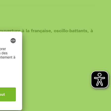
verture à la française, oscillo-battants, à
vanTec
fessionnel !