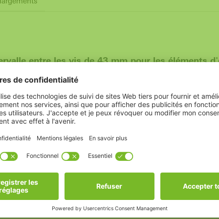
hargements
rvalle entre les vis de 43 mm pour les éléments d'ou
 systèmes / Système de profilés Royal S, AWS et A
aise, oscillo-battants, à soufflet, à battement
he et à droite
AWS & AvanTec à partir de 2005
'ajustement de la fenêtre doivent toujours être réalisés par un pro