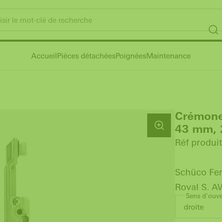
Accueil
Pièces détachées
Poignées
Maintenance
Crémone 
43 mm, 
Réf produi
Schüco Fer
Royal S, A
Sens d'ouve
droite