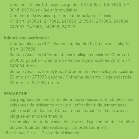
Couleurs : Silber C0 (aspect argenté), RAL 9005, RAL 9010, RAL
9016, INOX-Look (acier inoxydable)
Contenu de la livraison par unité d'emballage : 1 pièce
N° d'art. 247661, 247662, 247663, 247664, 247665, 247666,
247667, 247668, 247669, 247670
Adapté aux systèmes :
Compatible avec RC* - Poignée de fenêtre KvD (verrouillable) N°
d'art. 247656
Schüco AvanTec Crémone de verrouillage encastrée 23 mm art.
243033 gauche / Crémone de verrouillage encastrée 23 mm art.
243034 droite
Schüco AvanTec SimplySmart Crémone de verrouillage encastrée
23 mm art. 277033 gauche / Crémone de verrouillage encastrée
23 mm art. 277034 droite
REMARQUE
:
Les poignées de fenêtre mentionnées ci-dessus sont adaptées aux
exigences de résistance accrue à l'effraction uniquement avec
cette rosette de fixation RC, car, de cette manière, la ferrure est
bloquée en mode fermeture.
Le remplacement de pièces de ferrure et l'ajustement de la fenêtre
doivent toujours être réalisés par un professionnel !
*Resistance Class = Classe de résistance