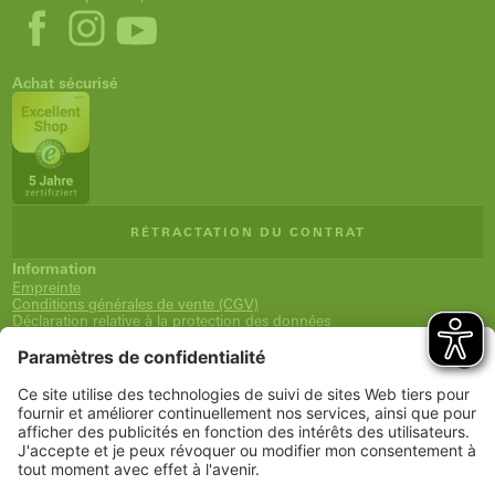
Achat sécurisé
RÉTRACTATION DU CONTRAT
Information
Empreinte
Conditions générales de vente (CGV)
Déclaration relative à la protection des données
Expédition et paiement
Droit de rétractation
Déclaration d'accessibilité
Newsletter
Service
Panier
Liste de souhaits
Mon compte